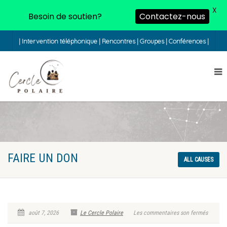
X
Besoin de soutien?
Contactez-nous
| Intervention téléphonique | Rencontres | Groupes | Conférences |
FAIRE UN DON
ALL CAUSES
août 7, 2026
Le Cercle Polaire
Les commentaires son fermés